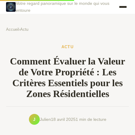
Votre regard panoramique sur le monde qui vous
entoure
Accueil
›
Actu
ACTU
Comment Évaluer la Valeur
de Votre Propriété : Les
Critères Essentiels pour les
Zones Résidentielles
J
Julien
18 avril 2025
1 min de lecture