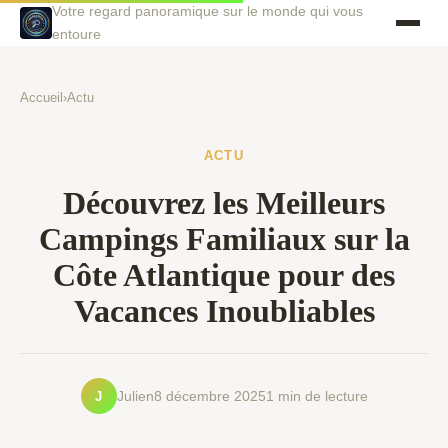
Votre regard panoramique sur le monde qui vous
entoure
Accueil
›
Actu
ACTU
Découvrez les Meilleurs
Campings Familiaux sur la
Côte Atlantique pour des
Vacances Inoubliables
J
Julien
8 décembre 2025
1 min de lecture